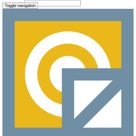
File Picker
Paste Target
Toggle navigation