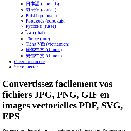
日本語 (japonais)
한국어 (coréen)
Polski (polonais)
Português (portugais)
Русский (russe)
ไทย (thaï)
Türkçe (turc)
Tiếng Việt (vietnamien)
简体中文 (chinois)
繁體中文 (chinois)
Créer un compte
Se connecter
Convertissez facilement vos
fichiers
JPG, PNG, GIF
en
images vectorielles
PDF, SVG,
EPS
Préparez rapidement vos conceptions graphiques pour l'impression,