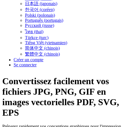
日本語 (japonais)
한국어 (coréen)
Polski (polonais)
Português (portugais)
Русский (russe)
ไทย (thaï)
Türkçe (turc)
Tiếng Việt (vietnamien)
简体中文 (chinois)
繁體中文 (chinois)
Créer un compte
Se connecter
Convertissez facilement vos
fichiers
JPG, PNG, GIF
en
images vectorielles
PDF, SVG,
EPS
Préparez rapidement vos conceptions graphiques pour l'impression,