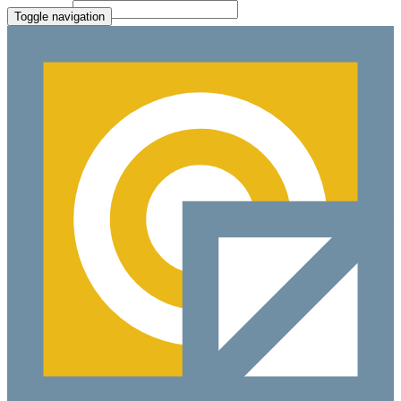
File Picker
Paste Target
Toggle navigation